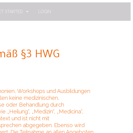
ET STARTED
LOGIN
gemäß §3 HWG
emonien, Workshops und Ausbildungen
llen keine medizinischen,
ose oder Behandlung durch
„Heilung“, „Medizin“, „Medicina“,
ext und ist nicht mit
versprechen abgegeben. Ebenso wird
ert. Die Teilnahme an allen Angeboten