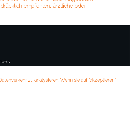
drücklich empfohlen, ärztliche oder
inweis
atenverkehr zu analysieren. Wenn sie auf "akzeptieren"