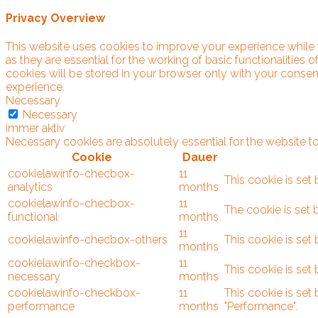
Privacy Overview
This website uses cookies to improve your experience while 
as they are essential for the working of basic functionalitie
cookies will be stored in your browser only with your consen
experience.
Necessary
Necessary
immer aktiv
Necessary cookies are absolutely essential for the website to
Cookie
Dauer
cookielawinfo-checbox-
11
This cookie is set
analytics
months
cookielawinfo-checbox-
11
The cookie is set 
functional
months
11
cookielawinfo-checbox-others
This cookie is set
months
cookielawinfo-checkbox-
11
This cookie is set
necessary
months
cookielawinfo-checkbox-
11
This cookie is set
performance
months
"Performance".