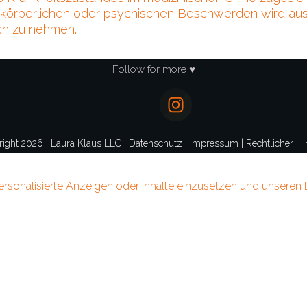
i körperlichen oder psychischen Beschwerden wird aus
ch zu nehmen.
Follow for more ♥
right
2026
|
Laura Klaus LLC
|
Datenschutz
|
Impressum
|
Rechtlicher H
rsonalisierte Anzeigen oder Inhalte einzusetzen und unseren D